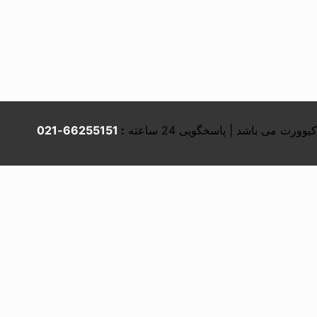
66255151-021
: