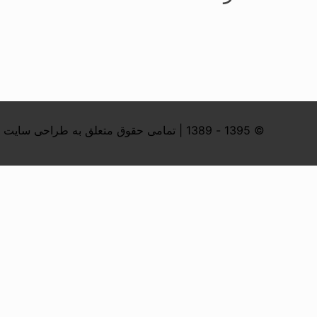
© 1395 - 1389 | تمامی حقوق متعلق به طراحی سایت کیوورت می باشد | پاسخگویی 24 ساعته