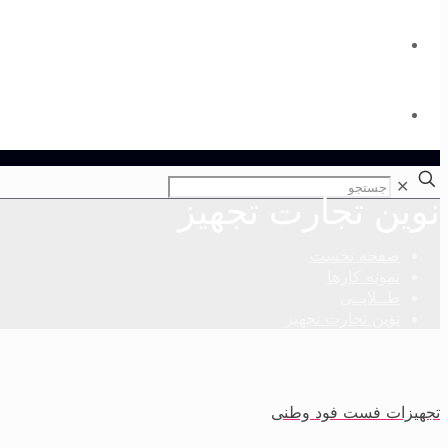
تماس با ما
ورود به حساب کاربری
✕
نوین تجارت تجهیز
صفحه نخست
نمونه کارها
طــلایــی
نوین تجارت تجهیز
تجهیزات فست فود وطنی