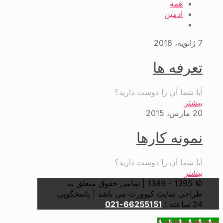
همه
ادمین
7 ژانویه، 2016
تعرفه ها
آیا شما آن را دوست دارید؟
بیشتر
20 مارس، 2015
نمونه کارها
آیا شما آن را دوست دارید؟
بیشتر
© 1395 - 1389 | تمامی حقوق متعلق به
طراحی سایت کیوورت می باشد | پاسخگویی
24 ساعته
:
66255151-021
Call Now Button