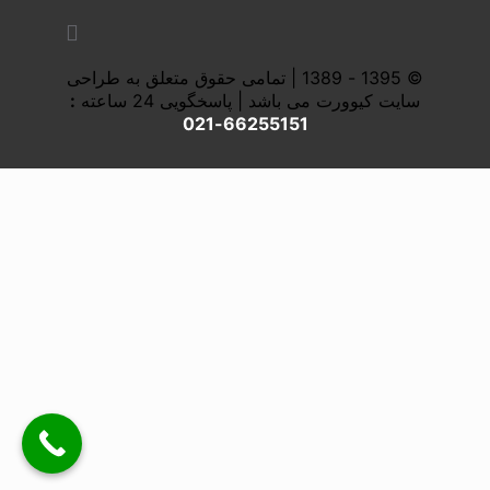
© 1395 - 1389 | تمامی حقوق متعلق به طراحی
سایت کیوورت می باشد | پاسخگویی 24 ساعته
:
66255151-021