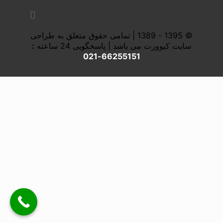
© 1395 - 1389 | تمامی حقوق متعلق به طراحی
سایت کیوورت می باشد | پاسخگویی 24 ساعته
:
66255151-021