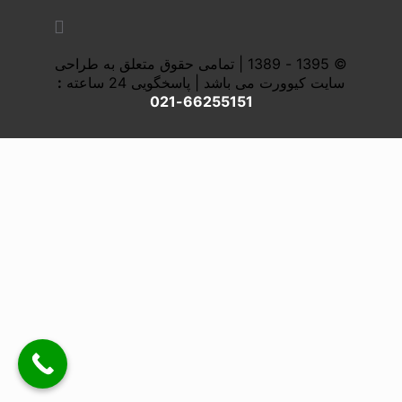
© 1395 - 1389 | تمامی حقوق متعلق به طراحی
سایت کیوورت می باشد | پاسخگویی 24 ساعته
:
66255151-021