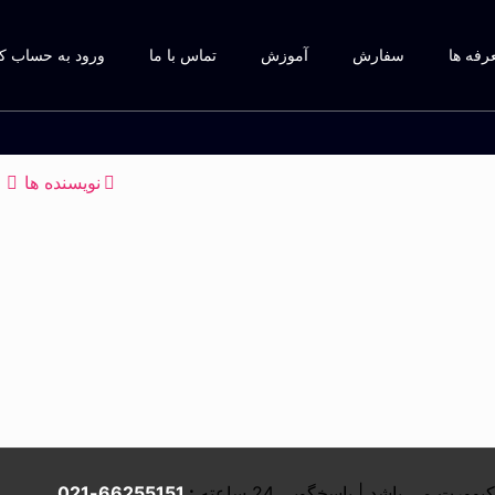
رفه ها
سفارش
آموزش
تماس با ما
ورود به حساب ک
نویسنده ها
66255151-021
: