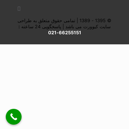
© 1395 - 1389 | تمامی حقوق متعلق به طراحی
سایت کیوورت می باشد | پاسخگویی 24 ساعته
:
66255151-021